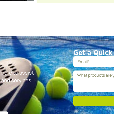
Get a Quick
 here to assist
 and services.