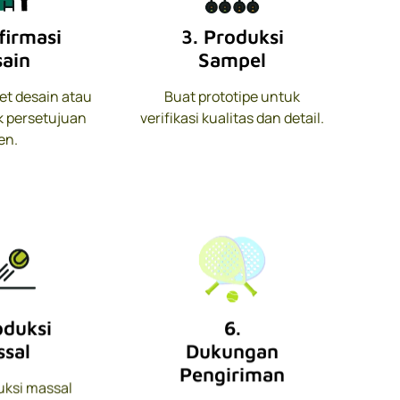
firmasi
3. Produksi
ain
Sampel
t desain atau
Buat prototipe untuk
 persetujuan
verifikasi kualitas dan detail.
en.
oduksi
6.
sal
Dukungan
Pengiriman
uksi massal