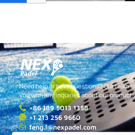
Need help or have questions? Our team is
you with any inquiries about our products
+86 189 5013 1358
+1 213 256 9660
feng.l@nexpadel.com